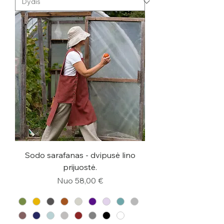
Sodo sarafanas - dvipusė lino
prijuostė.
Pardavimo kaina
Nuo
58,00 €