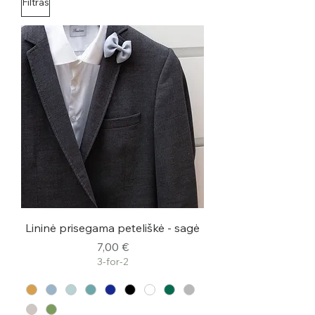
Filtras
Lininė prisegama peteliškė - sagė
Kaina
7,00 €
3-for-2