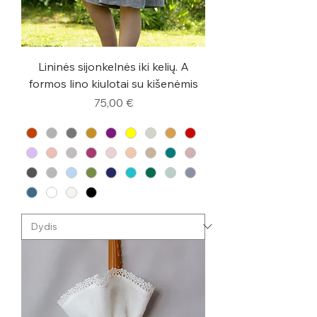
Lininės sijonkelnės iki kelių. A
formos lino kiulotai su kišenėmis
Kaina
75,00 €