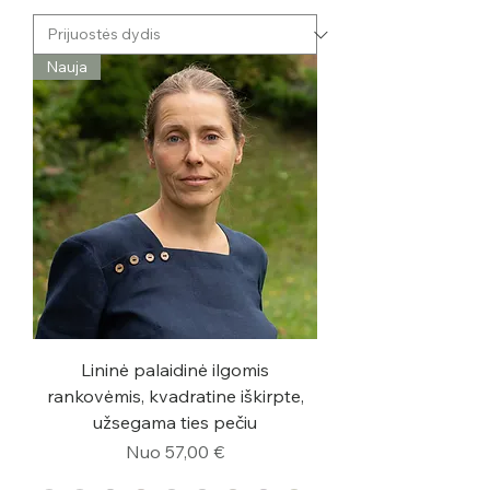
Nauja
Lininė palaidinė ilgomis
rankovėmis, kvadratine iškirpte,
užsegama ties pečiu
Pardavimo kaina
Nuo
57,00 €