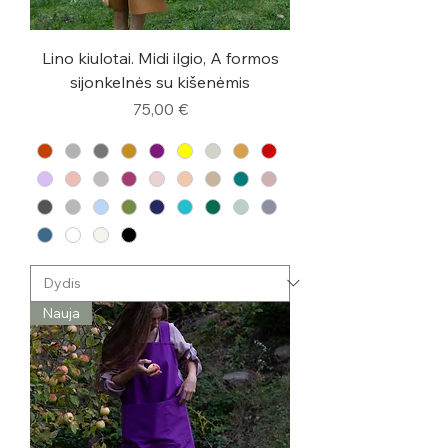
Lino kiulotai. Midi ilgio, A formos
sijonkelnės su kišenėmis
Kaina
75,00 €
Nauja