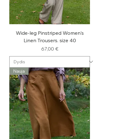
Wide-leg Pinstriped Women's
Linen Trousers. size 40
Kaina
67,00 €
Nauja