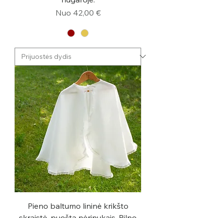
Pardavimo kaina
Nuo
42,00 €
Pieno baltumo lininė krikšto
skraistė, puošta nėrinukais. Pilno