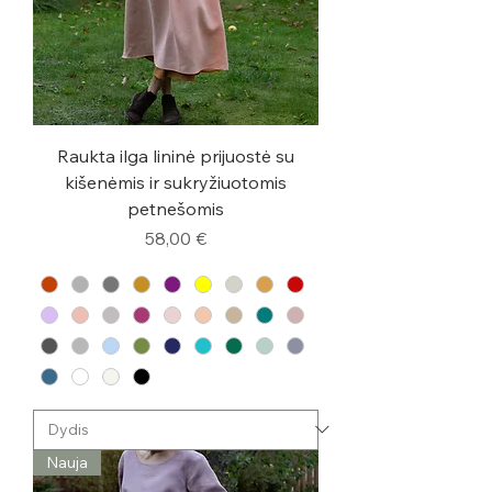
Raukta ilga lininė prijuostė su
kišenėmis ir sukryžiuotomis
petnešomis
Kaina
58,00 €
Nauja