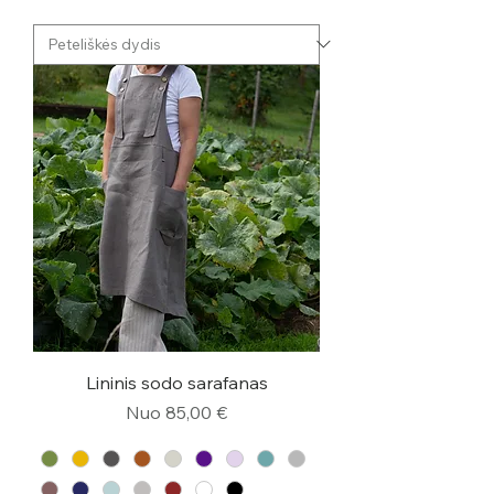
Lininis sodo sarafanas
Pardavimo kaina
Nuo
85,00 €