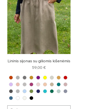
Lininis sijonas su giliomis kišenėmis
Kaina
59,00 €