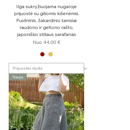
Ilga sukryžiuojama nugaroje
prijuostė su giliomis kišenėmis.
Puslininis, žakardinio tamsiai
raudono ir geltono rašto,
japoniško stiliaus sarafanas
Pardavimo kaina
Nuo
44,00 €
Nauja