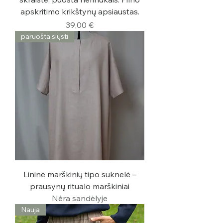
apskritimo krikštynų apsiaustas.
Kaina
39,00 €
paruošta siųsti
Lininė marškinių tipo suknelė –
prausynų ritualo marškiniai
Nėra sandėlyje
Nauja