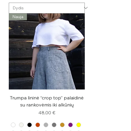
Nauja
Trumpa lininė “crop top” palaidinė
su rankovėmis iki alkūnių
Kaina
48,00 €