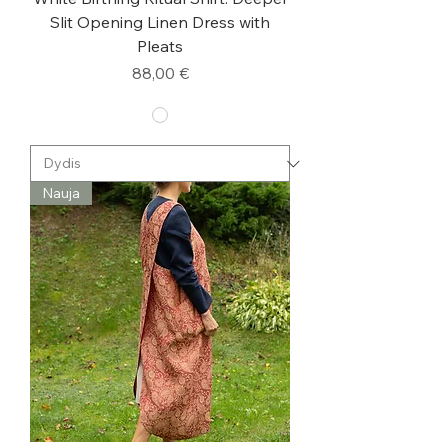
Slit Opening Linen Dress with
Pleats
Kaina
88,00 €
Nauja