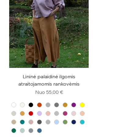
Lininė palaidinė ilgomis
atraitojamomis rankovėmis
Pardavimo kaina
Nuo
55,00 €