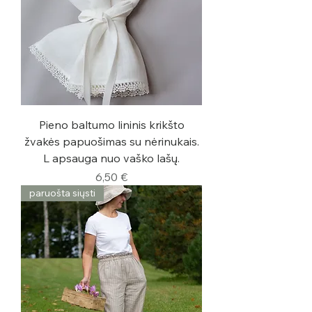
Pieno baltumo lininis krikšto
žvakės papuošimas su nėrinukais.
L apsauga nuo vaško lašų.
Kaina
6,50 €
paruošta siųsti