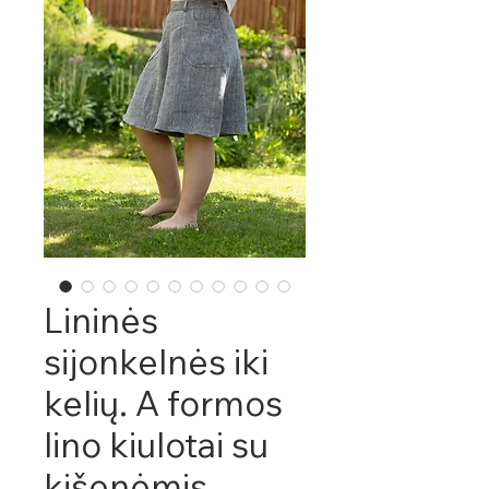
Lininės
sijonkelnės iki
kelių. A formos
lino kiulotai su
kišenėmis