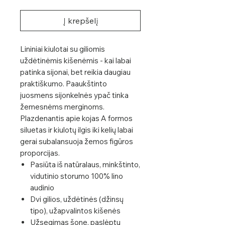
Į krepšelį
Lininiai kiulotai su giliomis
uždėtinėmis kišenėmis - kai labai
patinka sijonai, bet reikia daugiau
praktiškumo. Paaukštinto
juosmens sijonkelnės ypač tinka
žemesnėms merginoms.
Plazdenantis apie kojas A formos
siluetas ir kiulotų ilgis iki kelių labai
gerai subalansuoja žemos figūros
proporcijas.
Pasiūta iš natūralaus, minkštinto,
vidutinio storumo 100% lino
audinio
Dvi gilios, uždėtinės (džinsų
tipo), užapvalintos kišenės
Užsegimas šone, paslėptu