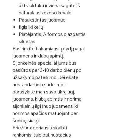
užtrauktuku ir viena sagute iš
natūralaus kokoso kevalo
Paaukštintas juosmuo
Ilgis iki kelių
Platėjantis, A formos plazdantis
siluetas
Pasirinkite tinkamiausią dydį pagal
juosmens ir klubų apimtį.
Sijonkelnės specialiai jums bus
pasiūtos per 3-10 darbo dienų po
užsakymo pateikimo. Jei esate
nestandartinio sudėjimo -
parašykite man savo tikrą ūgį,
juosmens, klubų apimtis ir norimą
sijonkelnių ilgį (nuo juosmens iki
norimos apačios matuojant per
šoninę siūlę).
Priežiūra
: geriausia skalbti
rankomis, taip pat nustačius