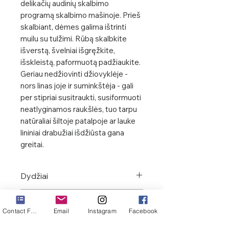
delikačių audinių skalbimo
programą skalbimo mašinoje. Prieš
skalbiant, dėmes galima ištrinti
muilu su tulžimi. Rūbą skalbkite
išverstą, švelniai išgręžkite,
išskleistą, paformuotą padžiaukite.
Geriau nedžiovinti džiovyklėje -
nors linas joje ir suminkštėja - gali
per stipriai susitraukti, susiformuoti
neatlyginamos raukšlės, tuo tarpu
natūraliai šiltoje patalpoje ar lauke
lininiai drabužiai išdžiūsta gana
greitai.
Dydžiai
Modelis yra 154 cm ūgio ir dėvi
Bus paruoštas per 10 darbo
42 dydį žemoms moterims (42
Contact Form
Email
Instagram
Facebook
dienų
short).