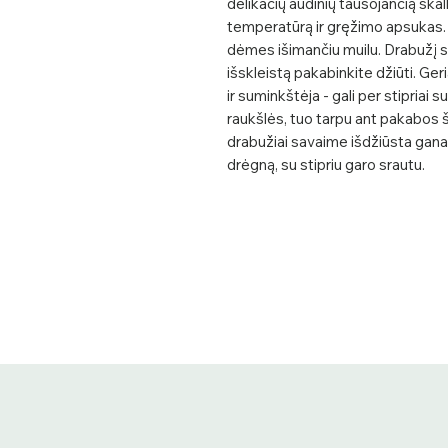
delikačių audinių tausojančią sk
temperatūrą ir gręžimo apsukas. 
dėmes išimančiu muilu. Drabužį sk
išskleistą pakabinkite džiūti. Ger
ir suminkštėja - gali per stipriai
raukšlės, tuo tarpu ant pakabos šil
drabužiai savaime išdžiūsta gana g
drėgną, su stipriu garo srautu.