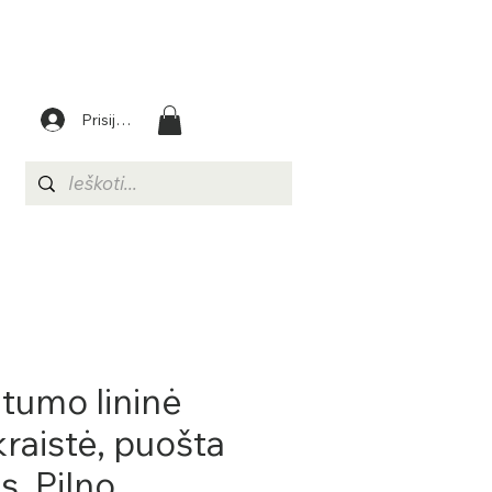
Prisijungti
ltumo lininė
kraistė, puošta
s. Pilno