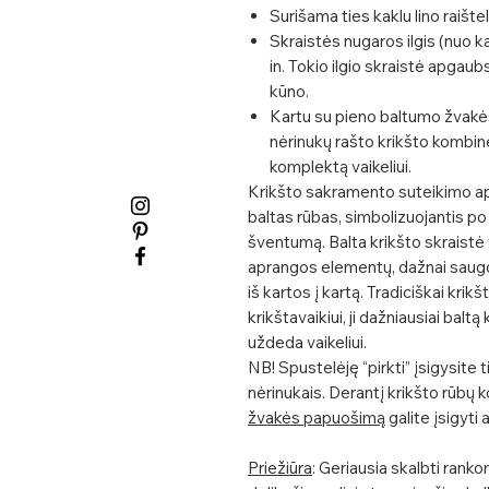
Surišama ties kaklu lino raištel
Skraistės nugaros ilgis (nuo k
in. Tokio ilgio skraistė apgaub
kūno.
Kartu su pieno baltumo žvakės
nėrinukų rašto krikšto kombine
komplektą vaikeliui.
Krikšto sakramento suteikimo 
baltas rūbas, simbolizuojantis po
šventumą. Balta krikšto skraistė 
aprangos elementų, dažnai saugo
iš kartos į kartą. Tradiciškai kri
krikštavaikiui, ji dažniausiai bal
uždeda vaikeliui.
NB! Spustelėję “pirkti” įsigysite 
nėrinukais. Derantį krikšto rūbų
žvakės papuošimą
galite įsigyti 
Priežiūra
: Geriausia skalbti rank