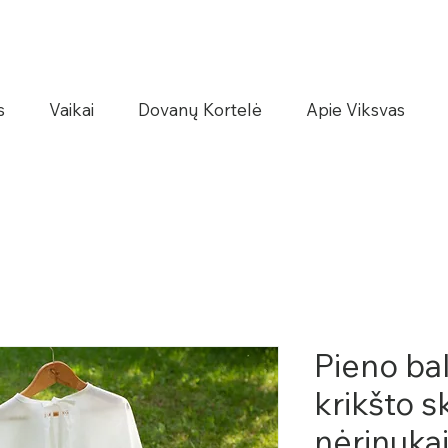
s
Vaikai
Dovanų Kortelė
Apie Viksvas
Pieno ba
krikšto s
nėrinukai