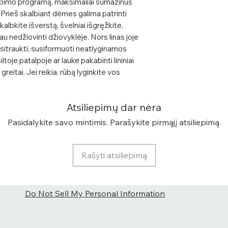
albimo programą, maksimaliai sumažinus
išgręžkite, išsklei
Prieš skalbiant dėmes galima patrinti
nedžiovinti džiovyk
albkite išverstą, švelniai išgręžkite,
suminkštėja - gali p
iau nedžiovinti džiovyklėje. Nors linas joje
susiformuoti neat
 susitraukti, susiformuoti neatlyginamos
ant pakabos pakab
toje patalpoje ar lauke pakabinti lininiai
lauke lininiai dra
reitai. Jei reikia, rūbą lyginkite vos
greitai.
Atsiliepimų dar nėra
Pasidalykite savo mintimis. Parašykite pirmąjį atsiliepimą.
Rašyti atsiliepimą
Do Not Sell My Personal Information