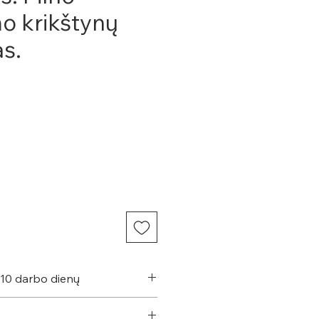
mo krikštynų
as.
ce
 10 darbo dienų
amas specialiai jums, kai