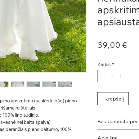
apskriti
apsiaust
Pri
39,00 €
Kiekis
*
Į krepšelį
, pilno apskritimo (saulės kliošo) pieno
rišama raišteliais.
o 100% lino audinio.
Bus paruošta per
svesnė nei balta spalva).
tas derančiais pieno baltumo, 100%
Šis rūbas bus siuv
Apie liną