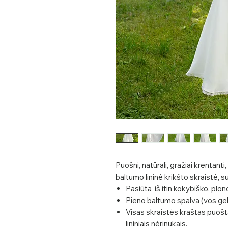
Puošni, natūrali, gražiai krentanti
baltumo lininė krikšto skraistė, su
Pasiūta iš itin kokybiško, plon
Pieno baltumo spalva (vos gel
Visas skraistės kraštas puoš
lininiais nėrinukais.