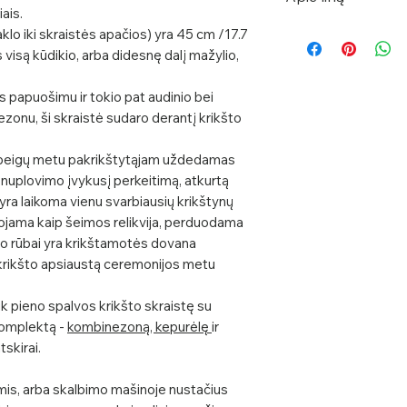
pateiksite užsak
iais.
užtruks iki 10 dar
Linas yra vienas ek
aklo iki skraistės apačios) yra 45 cm /17.7
gauti kuo skubiau 
auginamas, ypač il
s visą kūdikio, arba didesnę dalį mažylio,
užsakydami, par
Savitos tekstūros 
greičiau.
kūnui kvėpuoti, yra
 papuošimu ir tokio pat audinio bei
Daugiau informac
zonu, ši skraistė sudaro derantį krikšto
nešiojant prisitai
pristatymą ir siu
dieną vėsina, vėsią
apeigų metu pakrikštytąjam uždedamas
Linas lengvai skalb
 nuplovimo įvykusį perkeitimą, atkurtą
kiekvienu skalbimu
yra laikoma vienu svarbiausių krikštynų
šviesėja.
jama kaip šeimos relikvija, perduodama
Karštą saulėtą die
kšto rūbai yra krikštamotės dovana
atspindinčiais švi
tą krikšto apsiaustą ceremonijos metu
tamsesnių spalvų 
Priežiūra
: Geriaus
tik pieno spalvos krikšto skraistę su
skalbimo mašinoje
 komplektą -
kombinezoną, kepurėlę
ir
tausojančią skalb
atskirai.
sumažinus tempera
Prieš skalbiant dė
omis, arba skalbimo mašinoje nustačius
tulžimi. Drabužį sk