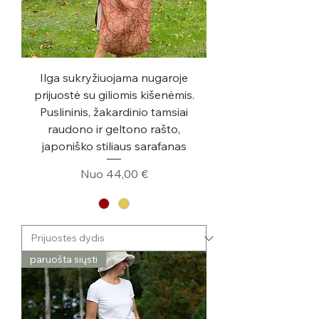
Ilga sukryžiuojama nugaroje
prijuostė su giliomis kišenėmis.
Puslininis, žakardinio tamsiai
raudono ir geltono rašto,
japoniško stiliaus sarafanas
Pardavimo kaina
Nuo
44,00 €
paruošta siųsti