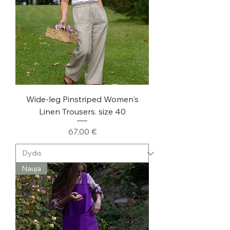
Wide-leg Pinstriped Women's
Linen Trousers. size 40
Kaina
67,00 €
Nauja