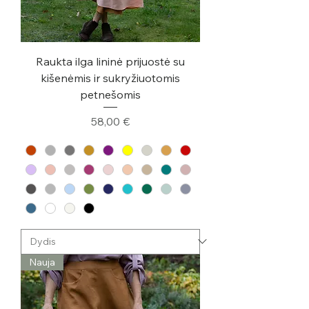
Raukta ilga lininė prijuostė su
kišenėmis ir sukryžiuotomis
petnešomis
Kaina
58,00 €
Nauja