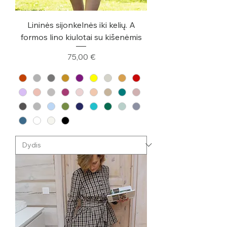
Lininės sijonkelnės iki kelių. A
formos lino kiulotai su kišenėmis
Kaina
75,00 €