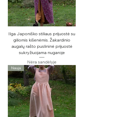
Ilga Japoniško stiliaus prijuostė su
giliomis kišenėmis. Žakardinio
augalų rašto puslininė prijuostė
sukryžiuojama nugaroje
Nėra sandėlyje
Nauja