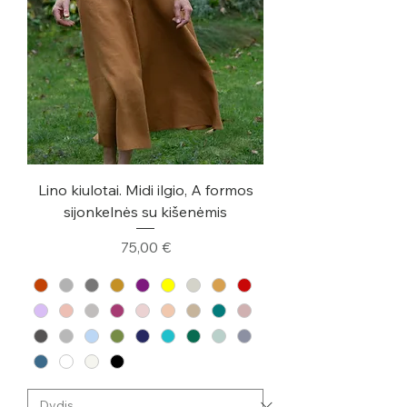
Lino kiulotai. Midi ilgio, A formos
sijonkelnės su kišenėmis
Kaina
75,00 €