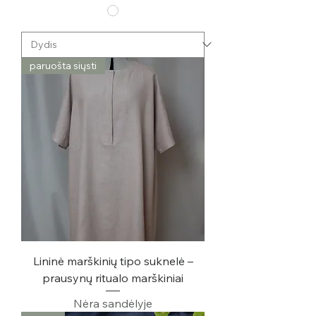
paruošta siųsti
Lininė marškinių tipo suknelė –
prausynų ritualo marškiniai
Nėra sandėlyje