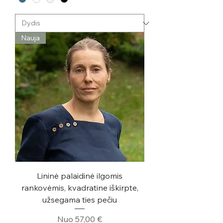
Nauja
Lininė palaidinė ilgomis
rankovėmis, kvadratine iškirpte,
užsegama ties pečiu
Pardavimo kaina
Nuo
57,00 €