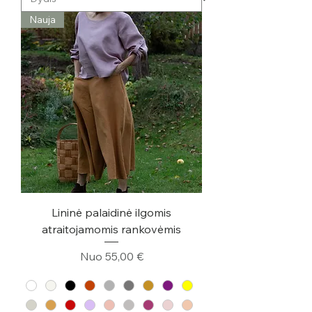
Nauja
Lininė palaidinė ilgomis
atraitojamomis rankovėmis
Pardavimo kaina
Nuo
55,00 €