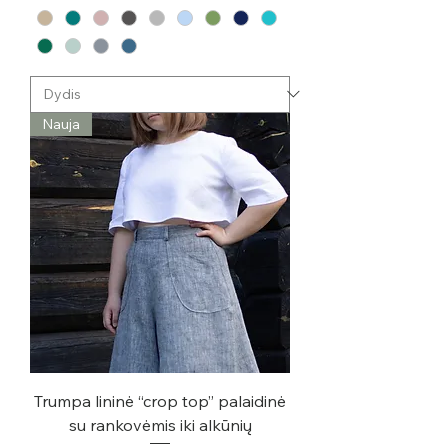
Nauja
Trumpa lininė “crop top” palaidinė
su rankovėmis iki alkūnių