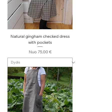
Natural gingham checked dress
with pockets
Pardavimo kaina
Nuo
75,00 €