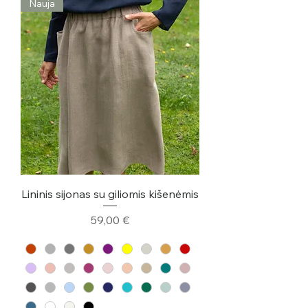
Nauja
Lininis sijonas su giliomis kišenėmis
Kaina
59,00 €