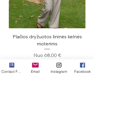
Plačios dryžuotos lininės kelnės
moterims
Pardavimo kaina
Nuo
68,00 €
Contact Form
Email
Instagram
Facebook