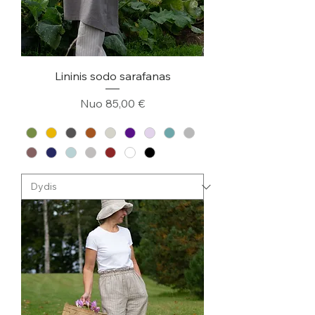
Lininis sodo sarafanas
Pardavimo kaina
Nuo
85,00 €