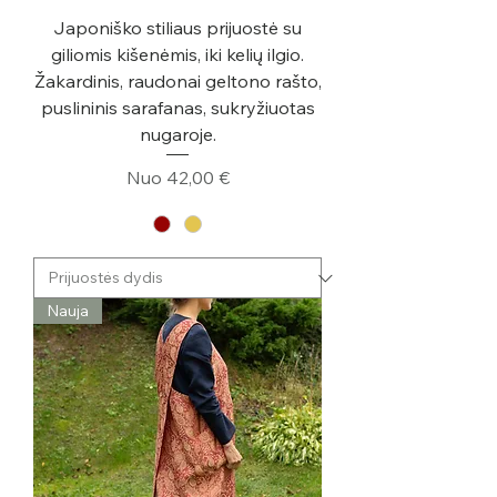
Japoniško stiliaus prijuostė su
giliomis kišenėmis, iki kelių ilgio.
Žakardinis, raudonai geltono rašto,
puslininis sarafanas, sukryžiuotas
nugaroje.
Pardavimo kaina
Nuo
42,00 €
Nauja