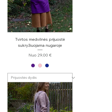
Tvirtos medvilnės prijuostė
sukryžiuojama nugaroje
Pardavimo kaina
Nuo
29,00 €