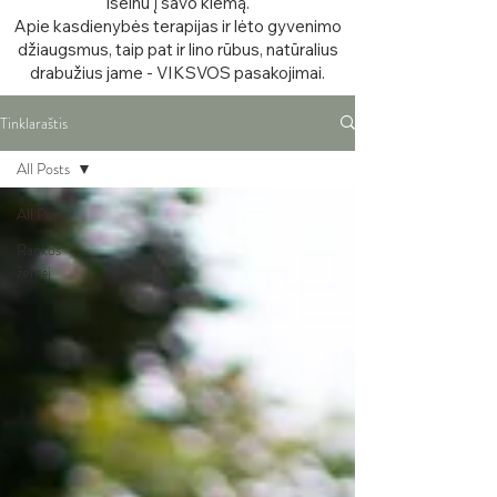
išeinu į savo kiemą.
Apie kasdienybės terapijas ir lėto gyvenimo
džiaugsmus, taip pat ir lino rūbus, natūralius
drabužius jame - VIKSVOS pasakojimai.
Tinklaraštis
All Posts
All Posts
Rankos
žemėj