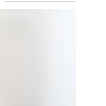
jaustumeis ne tik patogiai, bet ir pasitikinti
savimi.