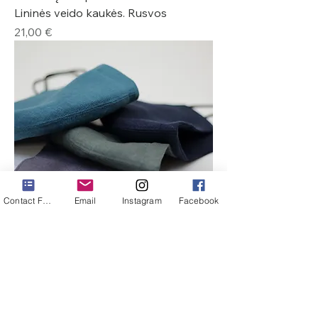
Lininės veido kaukės. Rusvos
Kaina
21,00 €
Contact Form
Email
Instagram
Facebook
4 kaukių komplektas kasdienai.
Lininės veido kaukės. Tamsios
Kaina
21,00 €