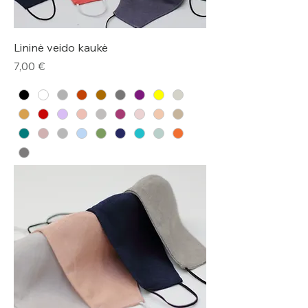
Lininė veido kaukė
Kaina
7,00 €