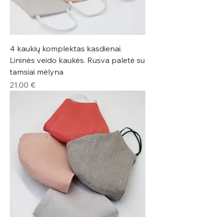
4 kaukių komplektas kasdienai.
Lininės veido kaukės. Rusva paletė su
tamsiai mėlyna
Kaina
21,00 €