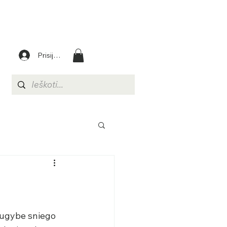
Prisijungti
augybe sniego 