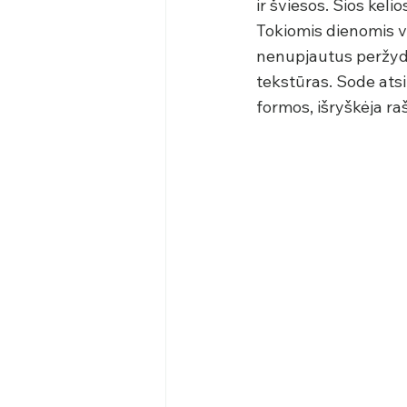
ir šviesos. Šios kel
Tokiomis dienomis vi
nenupjautus peržydė
tekstūras. Sode ats
formos, išryškėja raš