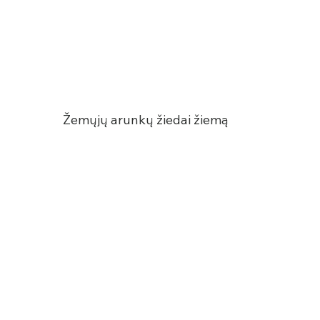
Žemųjų arunkų žiedai žiemą