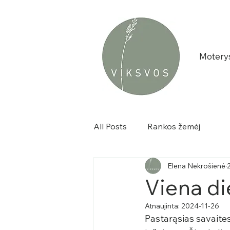
Motery
All Posts
Rankos žemėj
Elena Nekrošienė
Viena d
Atnaujinta:
2024-11-26
Pastarąsias savaite