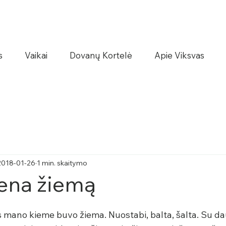
s
Vaikai
Dovanų Kortelė
Apie Viksvas
2018-01-26
1 min. skaitymo
iena žiemą
s mano kieme buvo žiema. Nuostabi, balta, šalta. Su d