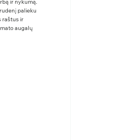
arbą ir nykumą.
rudenį palieku 
raštus ir 
simato augalų 