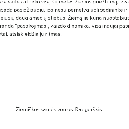
ios savaitės atpirko visą šiųmetės žiemos griežtumą,  žv
sada pasidžiaugiu, jog nesu pernelyg uoli sodininkė ir 
jusių daugiamečių stiebus. Žiemą jie kuria nuostabius 
iranda “pasakojimas”, vaizdo dinamika. Visai naujai pa
tai, atsiskleidžia jų ritmas.
Žiemiškos saulės vonios. Raugerškis