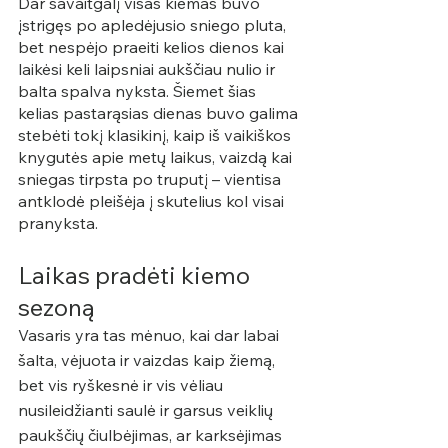
Dar savaitgalį visas kiemas buvo 
įstrigęs po apledėjusio sniego pluta, 
bet nespėjo praeiti kelios dienos kai 
laikėsi keli laipsniai aukščiau nulio ir 
balta spalva nyksta. Šiemet šias 
kelias pastarąsias dienas buvo galima 
stebėti tokį klasikinį, kaip iš vaikiškos 
knygutės apie metų laikus, vaizdą kai 
sniegas tirpsta po truputį – vientisa 
antklodė pleišėja į skutelius kol visai 
pranyksta.
Laikas pradėti kiemo 
sezoną
Vasaris yra tas mėnuo, kai dar labai 
šalta, vėjuota ir vaizdas kaip žiemą, 
bet vis ryškesnė ir vis vėliau 
nusileidžianti saulė ir garsus veiklių 
paukščių čiulbėjimas, ar karksėjimas 