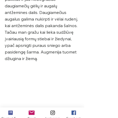
daugiamečių gėlių ir augalų 
antžemines dalis. Daugiamečius 
augalus galima nukirpti ir vėlai rudenį, 
kai antžeminės dalis pakanda šalnos. 
Tačiau man gražu kai lieka sudžiūvę 
įvairiausią formų stiebai ir žiedynai, 
ypač apsnigti puraus sniego arba 
pasidengę šarma. Augmenija tuomet 
džiugina ir žiemą.
Nukirpus senuosius išraiškingus 