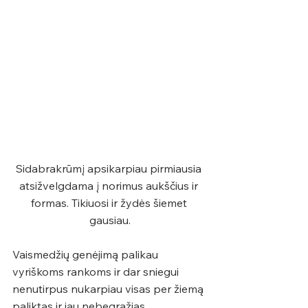
Sidabrakrūmį apsikarpiau pirmiausia 
atsižvelgdama į norimus aukščius ir 
formas. Tikiuosi ir žydės šiemet 
gausiau.
Vaismedžių genėjimą palikau 
vyriškoms rankoms ir dar sniegui 
nenutirpus nukarpiau visas per žiemą 
paliktas ir jau nebegražias 