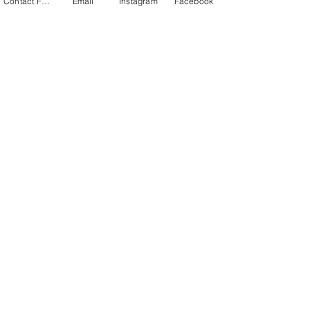
Contact Form
Email
Instagram
Facebook
stiebus su žiedynais pasimatė jau 
prabudę šilokai
#genėjimas
#Sidabrakrūmis
#Sveikalapisgluosnis
sodas
pavasaris
genėjimas
Rankos žemėj
Rodyti viską
Naujausi įrašai