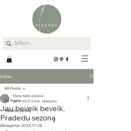
Įrašas
All Posts
Elena Nekrošienė
All Posts
2017-02-21
2 min. skaitymo
Jau beveik beveik.
Rankos žemėj
Pradedu sezoną
Atnaujinta:
2024-11-26