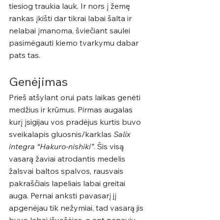
tiesiog traukia lauk. Ir nors į žemę 
rankas įkišti dar tikrai labai šalta ir 
nelabai įmanoma, šviečiant saulei 
pasimėgauti kiemo tvarkymu dabar 
pats tas.
Genėjimas
Prieš atšylant orui pats laikas genėti 
medžius ir krūmus. Pirmas augalas 
kurį įsigijau vos pradėjus kurtis buvo 
sveikalapis gluosnis/karklas 
Salix 
integra “Hakuro-nishiki”
. Šis visą 
vasarą žaviai atrodantis medelis 
žalsvai baltos spalvos, rausvais 
pakraščiais lapeliais labai greitai 
auga. Pernai anksti pavasarį jį 
apgenėjau tik nežymiai, tad vasarą jis 
buvo labai išvešėjęs, o ant nenaujų 