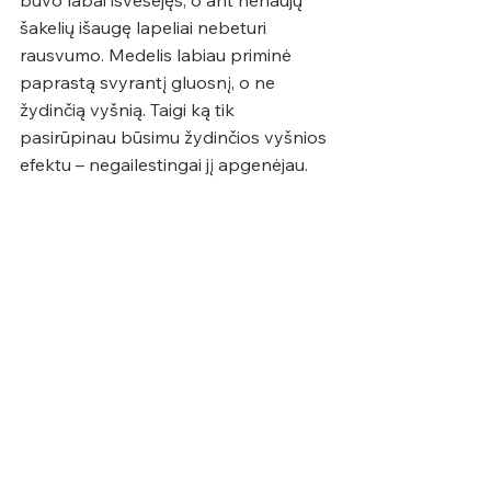
šakelių išaugę lapeliai nebeturi 
rausvumo. Medelis labiau priminė 
paprastą svyrantį gluosnį, o ne 
žydinčią vyšnią. Taigi ką tik 
pasirūpinau būsimu žydinčios vyšnios 
efektu – negailestingai jį apgenėjau.