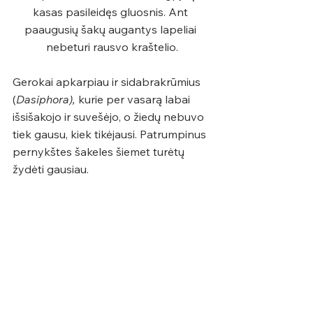
kasas pasileidęs gluosnis. Ant 
paaugusių šakų augantys lapeliai 
nebeturi rausvo kraštelio.
Gerokai apkarpiau ir sidabrakrūmius 
(
Dasiphora), 
kurie per vasarą labai 
išsišakojo ir suvešėjo, o žiedų nebuvo 
tiek gausu, kiek tikėjausi. Patrumpinus 
pernykštes šakeles šiemet turėtų 
žydėti gausiau.