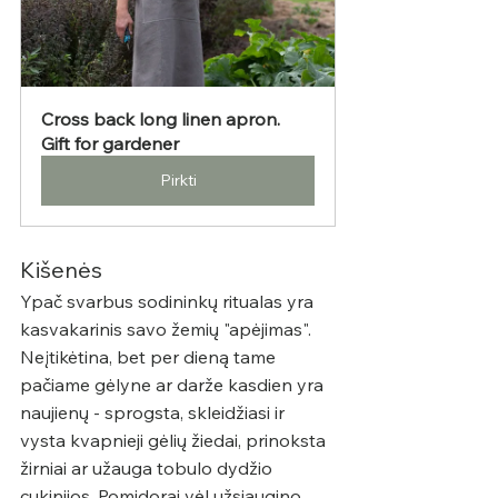
Cross back long linen apron. 
Gift for gardener
Pirkti
Kišenės
Ypač svarbus sodininkų ritualas yra 
kasvakarinis savo žemių "apėjimas". 
Neįtikėtina, bet per dieną tame 
pačiame gėlyne ar darže kasdien yra 
naujienų - sprogsta, skleidžiasi ir 
vysta kvapnieji gėlių žiedai, prinoksta 
žirniai ar užauga tobulo dydžio 
cukinijos. Pomidorai vėl užsiaugino 