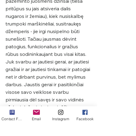
pažeminto juosmens džinsai (tiesa 
pritūpus su jais atsiveria dalis 
nugaros ir žemiau), kiek nusiskalbę 
trumpoki marškinėliai, susitraukęs 
džemperis - jie irgi nusipelno būti 
sunešioti. Tačiau jausmas dėvint 
patogius, funkcionalius ir gražius 
rūbus sodininkaujant bus visai kitas. 
Juk svarbu ar jautiesi gerai, ar jautiesi 
gražiai ir ar jautiesi tinkamai ir patogiai 
net ir dirbant purvinus, bet mylimus 
darbus. Jaustis gerai ir pasitikinčiai 
visose savo veiklose svarbu 
pirmiausia dėl savęs ir savo vidinės 
aš, kuri dažnai visgi susigūžia, 
netikėtai užklausta ką vertingo savo 
Contact Form
Email
Instagram
Facebook
gyvenime veikia. 
Sodininkavimas, namų ruoša, visas šis 