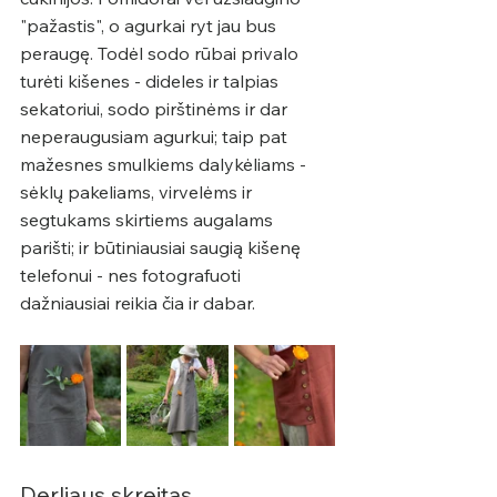
"pažastis", o agurkai ryt jau bus 
peraugę. Todėl sodo rūbai privalo 
turėti kišenes - dideles ir talpias 
sekatoriui, sodo pirštinėms ir dar 
neperaugusiam agurkui; taip pat 
mažesnes smulkiems dalykėliams - 
sėklų pakeliams, virvelėms ir 
segtukams skirtiems augalams 
parišti; ir būtiniausiai saugią kišenę 
telefonui - nes fotografuoti 
dažniausiai reikia čia ir dabar.
Derliaus skreitas 