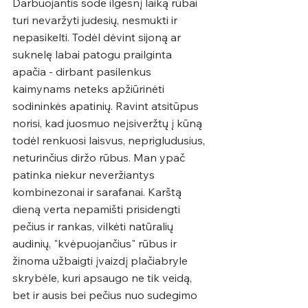
Darbuojantis sode ilgesnį laiką rūbai 
turi nevaržyti judesių, nesmukti ir 
nepasikelti. Todėl dėvint sijoną ar 
suknelę labai patogu prailginta 
apačia - dirbant pasilenkus 
kaimynams neteks apžiūrinėti 
sodininkės apatinių. Ravint atsitūpus 
norisi, kad juosmuo neįsiveržtų į kūną 
todėl renkuosi laisvus, neprigludusius, 
neturinčius diržo rūbus. Man ypač 
patinka niekur neveržiantys 
kombinezonai ir sarafanai. Karštą 
dieną verta nepamišti prisidengti 
pečius ir rankas, vilkėti natūralių 
audinių, "kvėpuojančius" rūbus ir 
žinoma užbaigti įvaizdį plačiabryle 
skrybėle, kuri apsaugo ne tik veidą, 
bet ir ausis bei pečius nuo sudegimo 