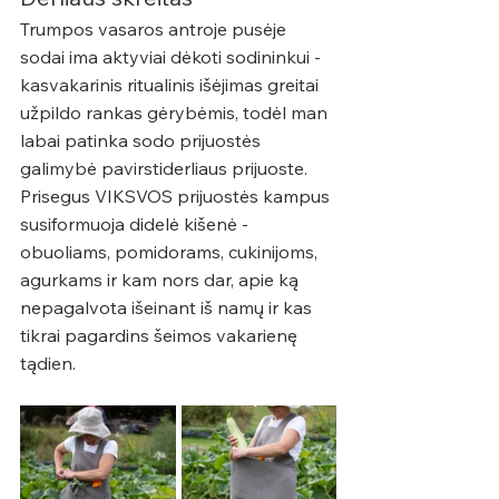
Trumpos vasaros antroje pusėje 
sodai ima aktyviai dėkoti sodininkui - 
kasvakarinis ritualinis išėjimas greitai 
užpildo rankas gėrybėmis, todėl man 
labai patinka sodo prijuostės 
galimybė pavirstiderliaus prijuoste. 
Prisegus VIKSVOS prijuostės kampus 
susiformuoja didelė kišenė - 
obuoliams, pomidorams, cukinijoms, 
agurkams ir kam nors dar, apie ką 
nepagalvota išeinant iš namų ir kas 
tikrai pagardins šeimos vakarienę 
tądien.