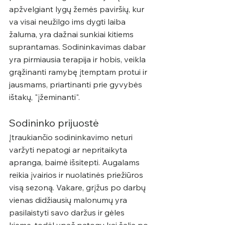
apžvelgiant lygų žemės paviršių, kur 
va visai neužilgo ims dygti laiba 
žaluma, yra dažnai sunkiai kitiems 
suprantamas. Sodininkavimas dabar 
yra pirmiausia terapija ir hobis, veikla 
grąžinanti ramybę įtemptam protui ir 
jausmams, priartinanti prie gyvybės 
ištakų, "įžeminanti". 
Sodininko prijuostė
Įtraukiančio sodininkavimo neturi 
varžyti nepatogi ar nepritaikyta 
apranga, baimė išsitepti. Augalams 
reikia įvairios ir nuolatinės priežiūros 
visą sezoną. Vakare, grįžus po darbų 
vienas didžiausių malonumų yra 
pasilaistyti savo daržus ir gėles 
kieme, todėl ypač patogu kai šalia po 