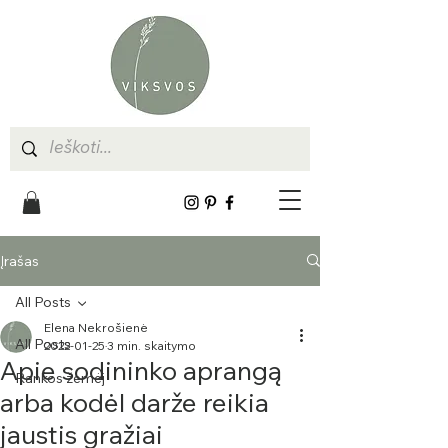
Įrašas
All Posts
Elena Nekrošienė
All Posts
2022-01-25
3 min. skaitymo
Apie sodininko aprangą
Rankos žemėj
arba kodėl darže reikia
jaustis gražiai