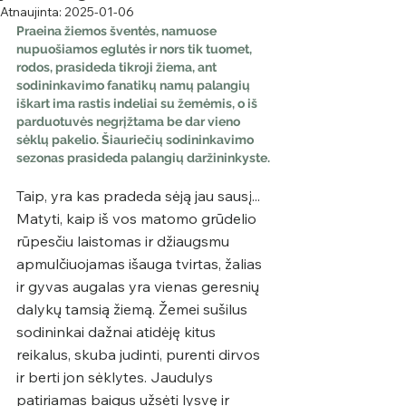
Atnaujinta:
2025-01-06
Praeina žiemos šventės, namuose 
nupuošiamos eglutės ir nors tik tuomet, 
rodos, prasideda tikroji žiema, ant 
sodininkavimo fanatikų namų palangių 
iškart ima rastis indeliai su žemėmis, o iš 
parduotuvės negrįžtama be dar vieno 
sėklų pakelio. Šiauriečių sodininkavimo 
sezonas prasideda palangių daržininkyste.
Taip, yra kas pradeda sėją jau sausį... 
Matyti, kaip iš vos matomo grūdelio 
rūpesčiu laistomas ir džiaugsmu 
apmulčiuojamas išauga tvirtas, žalias 
ir gyvas augalas yra vienas geresnių 
dalykų tamsią žiemą. Žemei sušilus 
sodininkai dažnai atidėję kitus 
reikalus, skuba judinti, purenti dirvos 
ir berti jon sėklytes. Jaudulys 
patiriamas baigus užsėti lysvę ir 